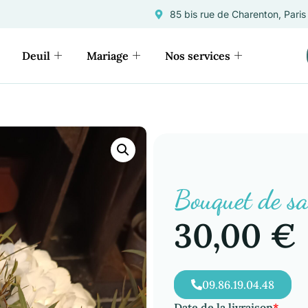
85 bis rue de Charenton, Paris
Deuil
Mariage
Nos services
Bouquet de sa
30,00
€
09.86.19.04.48
Date de la livraison
*