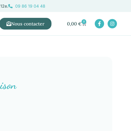
 12e.
09 86 19 04 48
0
Nous contacter
0,00
€
ison