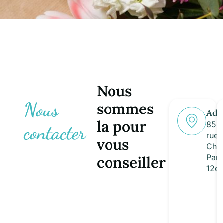
Nous
Nous
sommes
Adr
la pour
85 b
contacter
rue 
vous
Cha
Pari
conseiller
12e