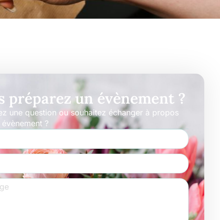
s préparez un évènement ?
ez une question ou souhaitez échanger à propos
e évènement ?