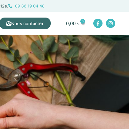
 12e.
09 86 19 04 48
0
Nous contacter
0,00
€