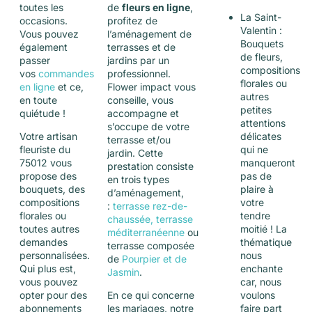
toutes les
de
fleurs en ligne
,
La Saint-
occasions.
profitez de
Valentin :
Vous pouvez
l’aménagement de
Bouquets
également
terrasses et de
de fleurs,
passer
jardins par un
compositions
vos
commandes
professionnel.
florales ou
en ligne
et ce,
Flower impact vous
autres
en toute
conseille, vous
petites
quiétude !
accompagne et
attentions
s’occupe de votre
Votre artisan
délicates
terrasse et/ou
fleuriste du
qui ne
jardin. Cette
75012 vous
manqueront
prestation consiste
propose des
pas de
en trois types
bouquets, des
plaire à
d’aménagement,
compositions
votre
:
terrasse rez-de-
florales ou
tendre
chaussée, terrasse
toutes autres
moitié ! La
méditerranéenne
ou
demandes
thématique
terrasse composée
personnalisées.
nous
de
Pourpier et de
Qui plus est,
enchante
Jasmin
.
vous pouvez
car, nous
opter pour des
En ce qui concerne
voulons
abonnements
les mariages, notre
faire part