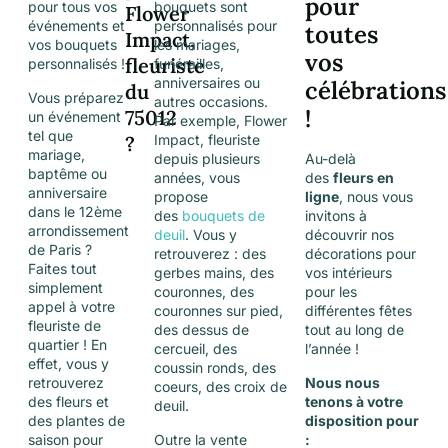
pour
pour tous vos
bouquets sont
Flower
événements et
personnalisés pour
toutes
Impact,
vos bouquets
les mariages,
vos
fleuriste
personnalisés !
funérailles,
anniversaires ou
célébrations
du
Vous préparez
autres occasions.
!
75012
un événement
Par exemple, Flower
tel que
?
Impact, fleuriste
mariage,
depuis plusieurs
Au-delà
baptême ou
années, vous
des
fleurs en
anniversaire
propose
ligne
, nous vous
dans le 12ème
des
bouquets de
invitons à
arrondissement
deuil
. Vous y
découvrir nos
de Paris ?
retrouverez : des
décorations pour
Faites tout
gerbes mains, des
vos intérieurs
simplement
couronnes, des
pour les
appel à votre
couronnes sur pied,
différentes fêtes
fleuriste de
des dessus de
tout au long de
quartier ! En
cercueil, des
l’année !
effet, vous y
coussin ronds, des
retrouverez
Nous nous
coeurs, des croix de
des fleurs et
tenons à votre
deuil.
des plantes de
disposition pour
saison pour
Outre la vente
: