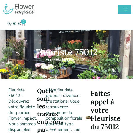
0
0,00
€
Fleuriste 75012
Accueil
»
Fleuriste 75012
Quels
Fleuriste
Votre fleuriste
Faites
75012 :
propose diverses
sont
appel à
Découvrez
prestations. Vous
les
votre fleuriste
retrouverez
votre
de quartier,
notamment la
travaux
Fleuriste
Flower Impact.
composition florale
entrepris
Nous sommes
pour tout type
du 75012
par
disponibles
d’événement. Les