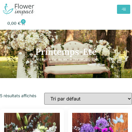
0
0,00
€
Printemps-Eté
Accueil
»
Par saison
»
Printemps-Eté
5 résultats affichés